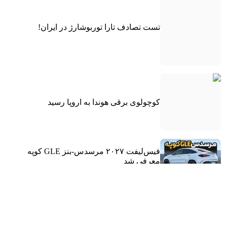
تست تصادف تارا توربوشارژ در ایران!
کوچولوی برقی هوندا به اروپا رسید
فیس‌لیفت ۲۰۲۷ مرسدس-بنز GLE کوپه
معرفی شد
SUV آفرود هیوندای، نویدبخش یک آینده مهیج!