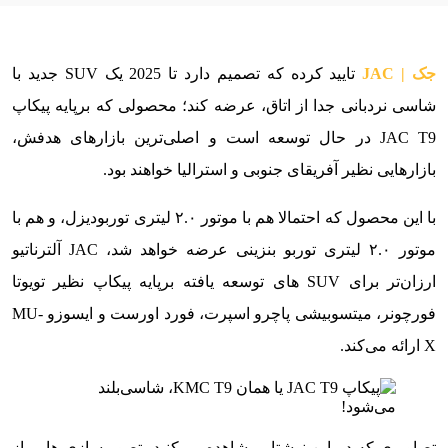
جک | JAC
تایید کرده که تصمیم دارد تا 2025 یک SUV جدید با
شاسی نردبانی جدا از اتاق، عرضه کند؛ محصولی که برپایه پیکاپ
JAC T9 در حال توسعه است و اصلی‌ترین بازارهای هدفش،
بازارهایی نظیر آفریقای جنوبی و استرالیا خواهند بود.
با این محصول که احتمالا هم با موتور ۲.۰ لیتری توربودیزل، و هم با
موتور ۲.۰ لیتری توربو بنزینی عرضه خواهد شد، JAC آلترناتیو
ارزان‌تر برای SUV های توسعه یافته برپایه پیکاپ نظیر تویوتا
فورچونر، میتسوبیشی پاچرو اسپرت، فورد اورست و ایسوزو MU-
X ارائه می‌کند.
تصاویری که در این نوشتار مشاهده می‌کنید، تصویرسازی هایی از