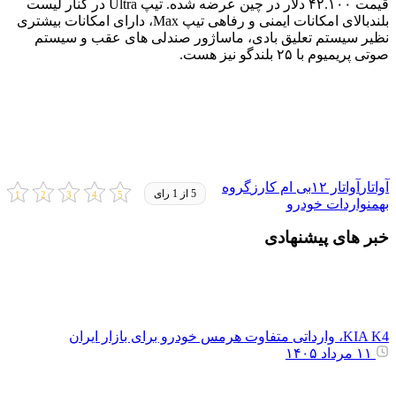
قیمت ۴۲.۱۰۰ دلار در چین عرضه شده. تیپ Ultra در کنار لیست
بلندبالای امکانات ایمنی و رفاهی تیپ Max، دارای امکانات بیشتری
نظیر سیستم تعلیق بادی، ماساژور صندلی های عقب و سیستم
صوتی پریمیوم با ۲۵ بلندگو نیز هست.
آواتار
آواتار ۱۲
بی ام کارز
گروه
5 از 1 رای
بهمن
واردات خودرو
خبر های پیشنهادی
KIA K4، وارداتی متفاوت هرمس خودرو برای بازار ایران
۱۱ مرداد ۱۴۰۵