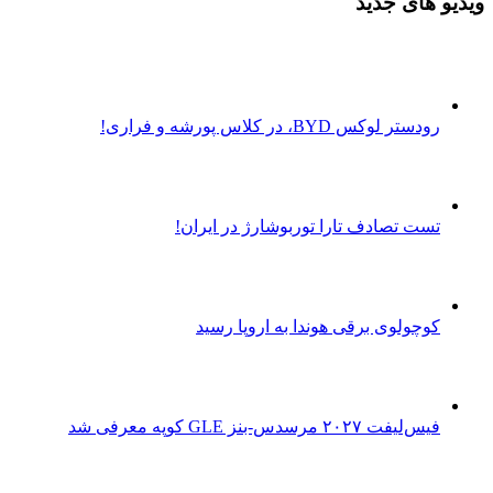
ویدیو های جدید
رودستر لوکس BYD، در کلاس پورشه و فراری!
تست تصادف تارا توربوشارژ در ایران!
کوچولوی برقی هوندا به اروپا رسید
فیس‌لیفت ۲۰۲۷ مرسدس-بنز GLE کوپه معرفی شد