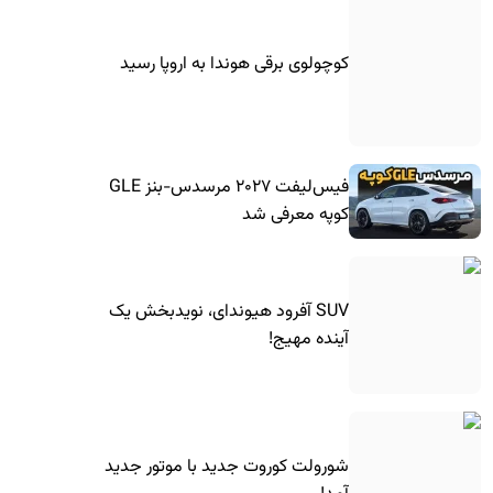
کوچولوی برقی هوندا به اروپا رسید
فیس‌لیفت ۲۰۲۷ مرسدس-بنز GLE
کوپه معرفی شد
SUV آفرود هیوندای، نویدبخش یک
آینده مهیج!
شورولت کوروت جدید با موتور جدید