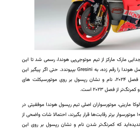
ایی مارک مارکز از تیم موتوجی‌پی هوندا، رسمی شد تا این
موتورسوار که شش دوره از ۱۵ دوره قهرمانی های فصل هوندا را رقم زده، به Gresini بپیوندد. حتی اگر پیگیر این
اخبار هم نباشید، شاید متوجه شده باشید که در فصل ۲۰۲۴، نام و نشان رپسول بر روی موتورسیکلت های
‌تر از فصل ۲۰۲۳ است.
 که در فصل ۲۰۲۴، خوان میر و لوکا مارینی، موتورسواران اصلی تیم رپسول هوندا موفقیتی در
رقابت‌ها کسب نکرده‌اند و حتی نتوانسته‌اند در بین ۱۰ موتورسوار برتر رقابت‌ها قرار بگیرند، احتمالا شات واضحی از
یده‌اید که کمرنگ‌تر شدن نام و نشان رپسول بر روی این