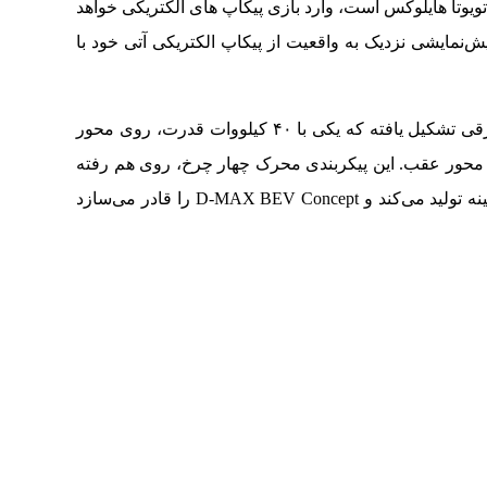
روهایی نظیر تویوتا هایلوکس است، وارد بازی پیکاپ های الکتریکی خواهد
پیش‌نمایشی نزدیک به واقعیت از پیکاپ الکتریکی آتی خود با
در D-MAX BEV Concept، پیشرانه از دو موتور برقی تشکیل یافته که یکی با ۴۰ کیلووات قدرت، روی محور
۹ کیلووات قدرت، روی محور عقب. این پیکربندی محرک چهار چرخ، روی هم رفته
۱۷۴ اسب‌بخار قدرت و ۳۲۵ نیوتن‌متر گشتاور بیشینه تولید می‌کند و D-MAX BEV Concept را قادر می‌سازد