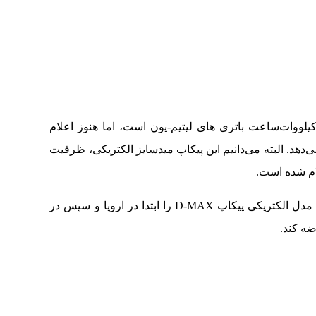
بع تغذیه این پیشرانه الکتریکی، مجموعه ۶۶.۹ کیلووات‌ساعت باتری های لیتیم-یون است، اما هنوز اعلام
ی‌دهد. البته می‌دانیم این پیکاپ میدسایز الکتریکی، ظرفیت
انتظار می‌رود ایسوزو از سال آینده میلادی عرضه مدل الکتریکی پیکاپ D-MAX را ابتدا در اروپا و سپس در
رضه کند.