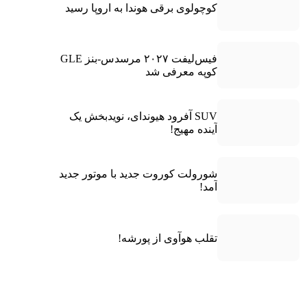
کوچولوی برقی هوندا به اروپا رسید
فیس‌لیفت ۲۰۲۷ مرسدس-بنز GLE
کوپه معرفی شد
SUV آفرود هیوندای، نویدبخش یک
آینده مهیج!
شورولت کوروت جدید با موتور جدید
آمد!
تقلب هوآوی از پورشه!