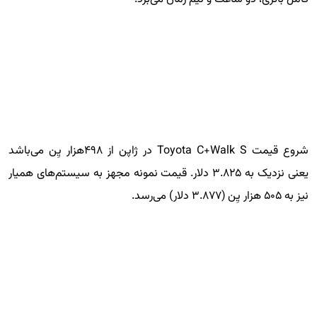
شروع قیمت Toyota C+Walk S در ژاپن از ۴۹۸هزار یِن می‌باشد
یعنی نزدیک به ۳.۸۲۵ دلار. قیمت نمونه مجهز به سیستم‌های همیار
نیز به ۵۰۵ هزار یِن (۳.۸۷۷ دلار) می‌رسد.