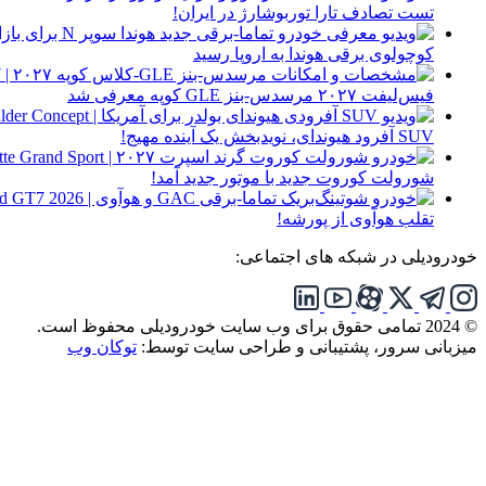
تست تصادف تارا توربوشارژ در ایران!
کوچولوی برقی هوندا به اروپا رسید
فیس‌لیفت ۲۰۲۷ مرسدس-بنز GLE کوپه معرفی شد
SUV آفرود هیوندای، نویدبخش یک آینده مهیج!
شورولت کوروت جدید با موتور جدید آمد!
تقلب هوآوی از پورشه!
خودرودیلی در شبکه های اجتماعی:
© 2024 تمامی حقوق برای وب سایت خودرودیلی محفوظ است.
میزبانی سرور، پشتیبانی و طراحی سایت توسط:
توکان وب