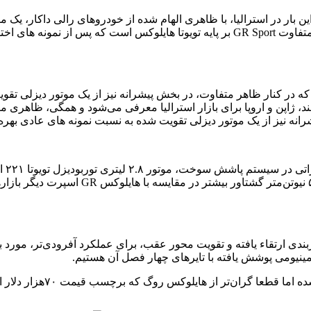
ته این بار در استرالیا، با ظاهری الهام شده از خودروهای رالی داکار،
قابلیت‌های عملکردی آن را بهبود می‌بخشند. این نمونه، چهارمین تیپ متفاوت GR Sport بر پایه 
، ژاپن و اروپا برای بازار استرالیا معرفی می‌شود و همگی، ظاهری متفا
انه نیز از یک موتور دیزلی تقویت شده به نسبت نمونه های عادی بهره 
نربندی ارتقاء یافته و تقویت محور عقب، برای عملکرد آفرودی‌تر، مورد
که برچسب قیمت ۷۰هزار دلار استرالیا (تقریبا معادل ۴۷هزار و ۳۰۰ دلار) دارد، خواهد بود.