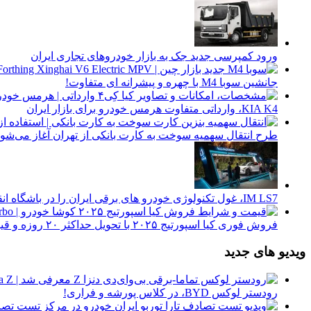
ورود کمپرسی جدید جک به بازار خودروهای تجاری ایران
جانشین سوبا M4 با چهره و پیشرانه ای متفاوت!
KIA K4، وارداتی متفاوت هرمس خودرو برای بازار ایران
طرح انتقال سهمیه سوخت به کارت بانکی از تهران آغاز می‌شود
IM LS7، غول تکنولوژی خودرو های برقی ایران را در باشگاه انقلاب ببینید
فروش فوری کیا اسپورتیج ۲۰۲۵ با تحویل حداکثر ۲۰ روزه و قیمت قطعی
ویدیو های جدید
رودستر لوکس BYD، در کلاس پورشه و فراری!