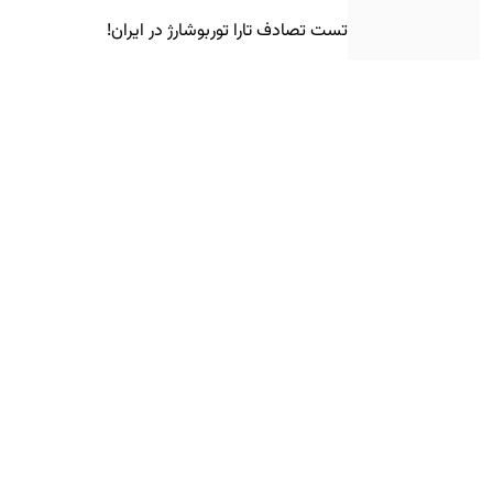
تست تصادف تارا توربوشارژ در ایران!
کوچولوی برقی هوندا به اروپا رسید
فیس‌لیفت ۲۰۲۷ مرسدس-بنز GLE کوپه معرفی
شد