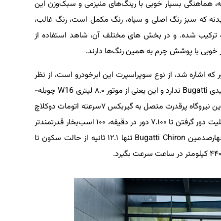
، هماهنگی بسیار خوبی با رینگ‌های منیزمی و سبک‌وزن این
دنه که سبز رنگ اصلی و سیاه، رنگ مکمل است، رنگ غالب،
یره ترکیب شده. و در بخش های مختلف آن، شاهد استفاده از
 خوبی با پوشش چرم به همین رنگ‌ها دارند.
که اشاره شد، از نوع سوپراسپرت این ابرخودرو است، از نظر
پیشرانه تفاوتی با دیگر Chiron SuperSport های تولیدی Bugatti ندارد و این یعنی از موتور ۸.۰ لیتری W16 چوبله-
توربو بوگاتی، ۱.۶۰۰ اسب‌بخار قدرت می‌گیرد. به لطف این نیروگاه پرقدرت متصل به گیربکس ۷سرعته اتومات دوکلاچ
که به واسطه بهره‌مندی از توربوشارژر های بزرگتر و قابلیت دور گرفتن تا ۷.۱۰۰ دور در دقیقه، ۱۰۰ اسب‌بخار قدرتمندتر
از شیرون عادی رونمایی شده در سال ۲۰۱۶ است، چهارصدمین Bugatti Chiron تنها ۱۲.۱ ثانیه از حالت سکون تا