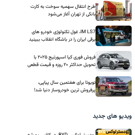
طرح انتقال سهمیه سوخت به کارت
بانکی از تهران آغاز می‌شود
IM LS7، غول تکنولوژی خودرو های
برقی ایران را در باشگاه انقلاب ببینید
فروش فوری کیا اسپورتیج ۲۰۲۵ با
تحویل حداکثر ۲۰ روزه و قیمت قطعی
تویوتا برای هفتمین سال پیاپی،
پرفروش ترین خودروساز دنیا شد!
ویدیو های جدید