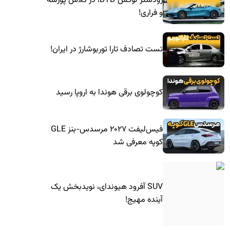
رودستر لوکس BYD، در کلاس پورشه
و فراری!
تست تصادف تارا توربوشارژ در ایران!
کوچولوی برقی هوندا به اروپا رسید
فیس‌لیفت ۲۰۲۷ مرسدس-بنز GLE
کوپه معرفی شد
SUV آفرود هیوندای، نویدبخش یک
آینده مهیج!