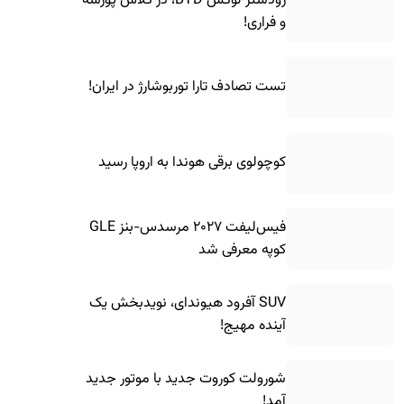
رودستر لوکس BYD، در کلاس پورشه
و فراری!
تست تصادف تارا توربوشارژ در ایران!
کوچولوی برقی هوندا به اروپا رسید
فیس‌لیفت ۲۰۲۷ مرسدس-بنز GLE
کوپه معرفی شد
SUV آفرود هیوندای، نویدبخش یک
آینده مهیج!
شورولت کوروت جدید با موتور جدید
آمد!