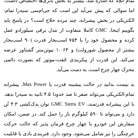
تمام آنچه که اشاره شد، بیشتر به بخش باتری‌ها اختصاص داشت،
اما سوالی که پیش می‌آید این است که جی‌ام‌سی سیه‌را تمام-
الکتریکی در بخش پیشرانه، چند مرده حلاج است؟ در پاسخ باید
بگوییم اینجا، GMC کاملا متفاوت از مدل برقی سیلورادو عمل
کرده و محصول خود را با ۷۵۴ اسب‌بخار قدرت (۹۰ اسب‌بخار
بیشتر از محصول شورولت) و ۱.۰۶۴ نیوتن‌متر گشتاور عرضه
می‌کند. این قدرت از پیکربندی جُفت-موتور که بصورت دائمی
محرک چهار چرخ است، به دست می‌آید.
بد نیست بدانید در حالت بیشینه قدرت یا Max Power، پیشرانه
تمام-الکتریکی می‌تواند صفر تا صد حدودا ۴.۵ ثانیه به سیه‌را بدهد.
با این پیشرانه قدرتمند، GMC Sierra EV توان یدک‌کشی ۴.۳ تُن
دارد و می‌تواند تا ۵۹۰ کیلوگرم بار را حمل کند. در ضمن، امکان
سفارش این خودرو با چهار چرخ فرمان پذیر که حالت حرکت
خرچنگی را نیز شامل می‌شود، وجود دارد. فنربندی بادی با قابلیت