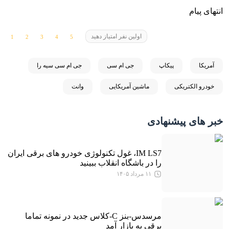
انتهای پیام
اولین نفر امتیاز دهید
آمریکا
پیکاپ
جی ام سی
جی ام سی سیه را
خودرو الکتریکی
ماشین آمریکایی
وانت
خبر های پیشنهادی
IM LS7، غول تکنولوژی خودرو های برقی ایران
را در باشگاه انقلاب ببینید
۱۱ مرداد ۱۴۰۵
مرسدس-بنز C-کلاس جدید در نمونه تماما
برقی به بازار آمد