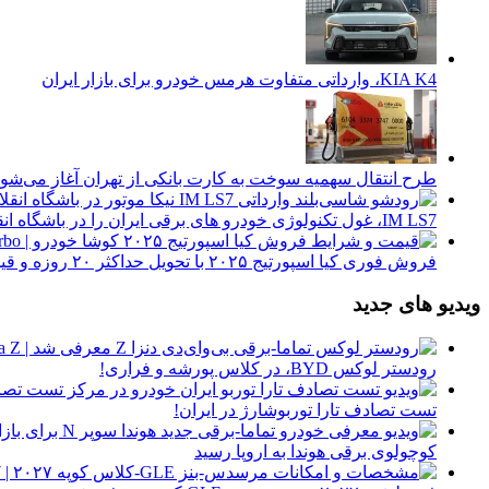
KIA K4، وارداتی متفاوت هرمس خودرو برای بازار ایران
طرح انتقال سهمیه سوخت به کارت بانکی از تهران آغاز می‌شود
IM LS7، غول تکنولوژی خودرو های برقی ایران را در باشگاه انقلاب ببینید
فروش فوری کیا اسپورتیج ۲۰۲۵ با تحویل حداکثر ۲۰ روزه و قیمت قطعی
ویدیو های جدید
رودستر لوکس BYD، در کلاس پورشه و فراری!
تست تصادف تارا توربوشارژ در ایران!
کوچولوی برقی هوندا به اروپا رسید