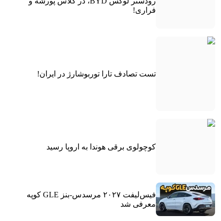
رودستر لوکس BYD، در کلاس پورشه و
فراری!
تست تصادف تارا توربوشارژ در ایران!
کوچولوی برقی هوندا به اروپا رسید
فیس‌لیفت ۲۰۲۷ مرسدس-بنز GLE کوپه
معرفی شد