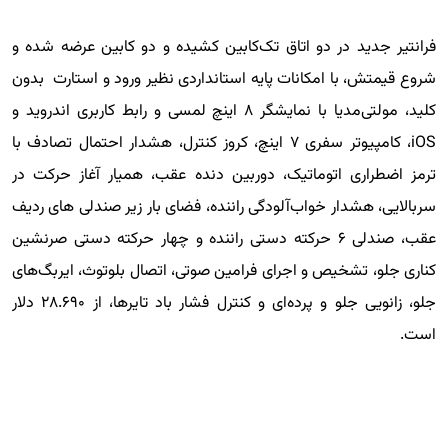
فرانتیر جدید در دو اتاق تک‌کابین کشیده و دو کابین عرضه شده و
شروع قیمتش، با امکانات پایه استانداردی نظیر ورود و استارت بدون
کلید، مولتی‌مدیا با نمایشگر ۸ اینچ لمسی و رابط کاربری اندروید و
iOS، کامپیوتر سفری ۷ اینچ، کروز کنترل، هشدار احتمال تصادف با
ترمز اضطراری اتوماتیک، دوربین دنده عقب، همیار آغاز حرکت در
سربالایی، هشدار خواب‌آلودگی راننده، فضای بار زیر صندلی های ردیف
عقب، صندلی ۶ حرکته دستی راننده و چهار حرکته دستی صرنشین
کناری جلو، تشخیص و اجرای فرامین صوتی، اتصال بلوتوث، ایربگ‌های
جلو، زانویی جلو و پرده‌ای و کنترل فشار باد تایرها، از ۲۸.۶۹۰ دلار
است.