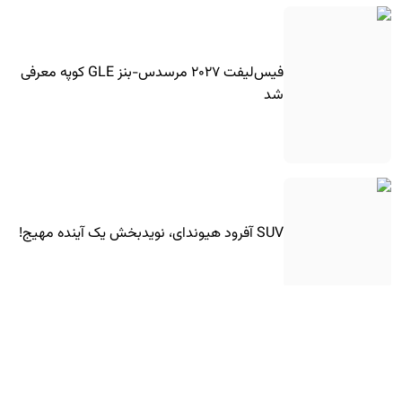
فیس‌لیفت ۲۰۲۷ مرسدس-بنز GLE کوپه معرفی
شد
SUV آفرود هیوندای، نویدبخش یک آینده مهیج!
شورولت کوروت جدید با موتور جدید آمد!