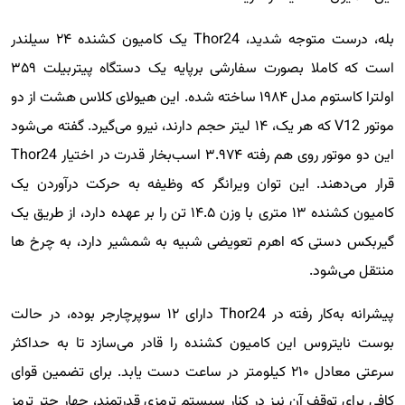
بله، درست متوجه شدید، Thor24 یک کامیون کشنده ۲۴ سیلندر
است که کاملا بصورت سفارشی برپایه یک دستگاه پیتربیلت ۳۵۹
اولترا کاستوم مدل ۱۹۸۴ ساخته شده. این هیولای کلاس هشت از دو
موتور V12 که هر یک، ۱۴ لیتر حجم دارند، نیرو می‌گیرد. گفته می‌شود
این دو موتور روی هم رفته ۳.۹۷۴ اسب‌بخار قدرت در اختیار Thor24
قرار می‌دهند. این توان ویرانگر که وظیفه به حرکت درآوردن یک
کامیون کشنده ۱۳ متری با وزن ۱۴.۵ تن را بر عهده دارد، از طریق یک
گیربکس دستی که اهرم تعویضی شبیه به شمشیر دارد، به چرخ ها
منتقل می‌شود.
پیشرانه به‌کار رفته در Thor24 دارای ۱۲ سوپرچارجر بوده، در حالت
بوست نایتروس این کامیون کشنده را قادر می‌سازد تا به حداکثر
سرعتی معادل ۲۱۰ کیلومتر در ساعت دست یابد. برای تضمین قوای
کافی برای توقف آن نیز در کنار سیستم ترمزی قدرتمند، چهار چتر ترمز