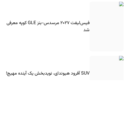
فیس‌لیفت ۲۰۲۷ مرسدس-بنز GLE کوپه معرفی
شد
SUV آفرود هیوندای، نویدبخش یک آینده مهیج!
شورولت کوروت جدید با موتور جدید آمد!