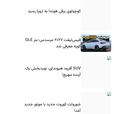
کوچولوی برقی هوندا به اروپا رسید
فیس‌لیفت ۲۰۲۷ مرسدس-بنز GLE
کوپه معرفی شد
SUV آفرود هیوندای، نویدبخش یک
آینده مهیج!
شورولت کوروت جدید با موتور جدید
آمد!