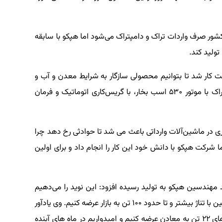
 کشور صرف واردات تراک و دامپتراک می‌شود اما هپکو با سابقه
تولید کند.
کت کار شد تا بتوانیم محصولی سازگار به شرایط معدن و آب و
هوای کشور تولید کنیم و امروز موفق شدیم آفرود تراک با موتور ۵۳۰ اسب بخار، با گریس‌کاری اتوماتیک و فرمان
ی در ماشین‌آلات وارداتی باعث می شد تا حوادثی رخ دهد چرا
 شرکت هپکو با دانش خود این کار را انجام داد و برای اولین
 مهندسین هپکو به تولید رسیده افزود: این نوید را می‌دهیم
که این ماشین را متناسب با معادن مرتفع تر و همچنین با تناژ بیشتر و تا حدود ۱۰۰ تن به بازار عرضه کنیم. وی یادآور
شد:‌ در سال گذشته توانستیم لودرهای ۷ تن و بیل های ۲۲ تن به معادن عرضه کنیم و امیدواریم در ماه های آینده