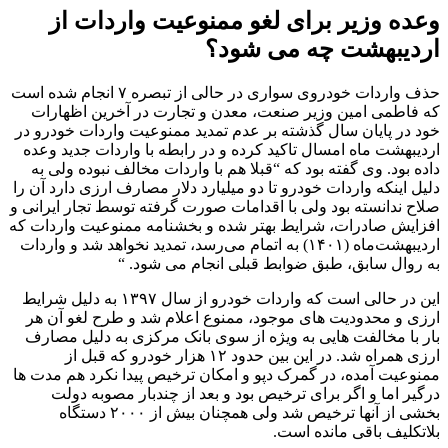
وعده وزیر برای لغو ممنوعیت واردات از
اردیبهشت چه می شود؟
حذف واردات خودروی سواری در حالی از تبصره ۷ انجام شده است
که فاطمی امین وزیر صنعت، معدن و تجارت در آخرین اظهارات
خود در پایان سال گذشته بر عدم تمدید ممنوعیت واردات خودرو در
اردیبهشت ماه امسال تاکید کرده و در رابطه با واردات جدید وعده
داده بود. وی گفته بود که “قبلا هم با واردات مخالف نبوده ولی به
دلیل اینکه واردات خودرو تا دو میلیارد دلار مصارف ارزی دارد آن را
صلاح ندانسته بود ولی با اقدامات صورت گرفته توسط تجار ایرانی و
افزایش صادرات، شرایط بهتر شده و بخشنامه ممنوعیت واردات که
اردیبهشت‌ماه (۱۴۰۱) به اتمام می‌رسد، تمدید نخواهد شد و واردات
به روال سابق، طبق ضوابط قبلی انجام می شود. “
این در حالی است که واردات خودرو از سال ۱۳۹۷ به دلیل شرایط
ارزی و محدودیت های موجود، ممنوع اعلام شد و طرح لغو آن هر
بار با مخالفت هایی به ویژه از سوی بانک مرکزی به دلیل مصارف
ارزی همراه شد. در این بین حدود ۱۲ هزار خودرو که قبل از
ممنوعیت آمده، در گمرک دپو و امکان ترخیص پیدا نکرد هم مدت ها
درگیر اما و اگر برای ترخیص بود و بعد از چندبار مصوبه دولت
بخشی از آنها ترخیص شد ولی همچنان بیش از ۲۰۰۰ دستگاه
بلاتکلیف باقی مانده است.