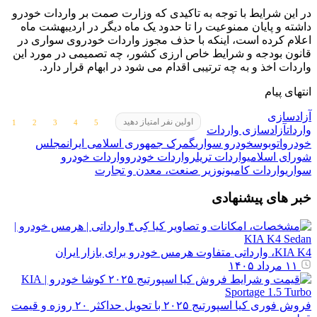
در این شرایط با توجه به تاکیدی که وزارت صمت بر واردات خودرو
داشته و پایان ممنوعیت را تا حدود یک ماه دیگر در اردیبهشت ماه
اعلام کرده است، اینکه با حذف مجوز واردات خودروی سواری در
قانون بودجه و شرایط خاص ارزی کشور، چه تصمیمی در مورد این
واردات اخذ و به چه ترتیبی اقدام می شود در ابهام قرار دارد.
انتهای پیام
آزادسازی
اولین نفر امتیاز دهید
واردات
آزادسازی واردات
خودرو
اتوبوس
خودرو سواری
گمرک جمهوری اسلامی ایران
مجلس
شورای اسلامی
واردات تریلر
واردات خودرو
واردات خودرو
سواری
واردات کامیون
وزیر صنعت، معدن و تجارت
خبر های پیشنهادی
KIA K4، وارداتی متفاوت هرمس خودرو برای بازار ایران
۱۱ مرداد ۱۴۰۵
فروش فوری کیا اسپورتیج ۲۰۲۵ با تحویل حداکثر ۲۰ روزه و قیمت