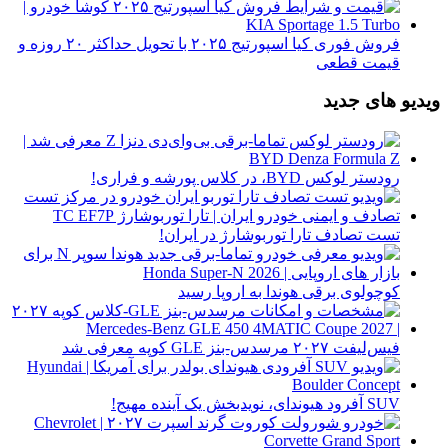
فروش فوری کیا اسپورتیج ۲۰۲۵ با تحویل حداکثر ۲۰ روزه و
قیمت قطعی
ویدیو های جدید
رودستر لوکس BYD، در کلاس پورشه و فراری!
تست تصادف تارا توربوشارژ در ایران!
کوچولوی برقی هوندا به اروپا رسید
فیس‌لیفت ۲۰۲۷ مرسدس-بنز GLE کوپه معرفی شد
SUV آفرود هیوندای، نویدبخش یک آینده مهیج!