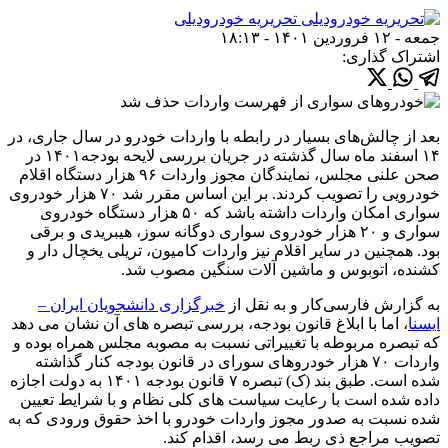
تحریریه خودرودیلی
جمعه - ۱۲ فروردین ۱۴۰۱ - ۱۸:۱۳
اشتراک گذاری:
بعد از چالش‌های بسیار در رابطه با واردات خودرو در سال جاری، در
۱۴ اسفند ماه سال گذشته در جریان بررسی لایحه بودجه۱۴۰۱ در
صحن علنی مجلس، نمایندگان مجوز واردات ۹۶ هزار دستگاه اقلام
خودرویی را تصویب کردند. بر این اساس مقرر شد ۷۰ هزار خودروی
سواری امکان واردات داشته باشد که ۵۰ هزار دستگاه خودروی
سواری و ۲۰ هزار خودروی سواری دوگانه سوز، هیبریدی و برقی
بود. همچنین در سایر اقلام نیز واردات کامیون، تریلی یخچال دار و
کشنده، اتوبوس و ماشین آلات سنگین مصوب شد.
به گزارش فارسی‌کار و به نقل از
خبرگزاری دانشجویان ایران –
ایسنا
، اما با ابلاغ قانون بودجه، بررسی تبصره های آن نشان می دهد
که تبصره مربوطه با تغییراتی نسبت به مصوبه مجلس همراه بوده و
واردات ۷۰ هزار خودروهای سورای در قانون بودجه کنار گذاشته
شده است. طبق بند (ک) تبصره ۷ قانون بودجه ۱۴۰۱ به دولت اجازه
داده شده است با رعایت سیاست های کلی نظام و با شرایط تعیین
شده نسبت به صدور مجوز واردات خودرو با اخذ حقوق ورودی که به
تصویب مراجع ذی ربط می رسد، اقدام کند.