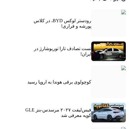
رودستر لوکس BYD، در کلاس
پورشه و فراری!
تست تصادف تارا توربوشارژ در
ایران!
کوچولوی برقی هوندا به اروپا رسید
فیس‌لیفت ۲۰۲۷ مرسدس-بنز GLE
کوپه معرفی شد