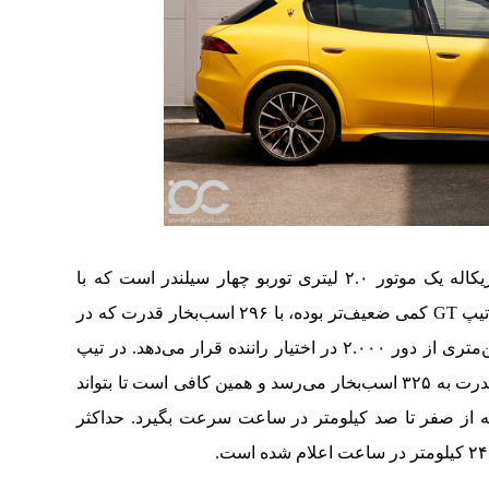
در تیپ‌های GT و Modena اما محرک مازراتی گریکاله یک موتور ۲.۰ لیتری توربو چهار سیلندر است که با
سیستم نیمه‌هایبرید جفت‌وجور شده. این موتور در تیپ GT کمی ضعیف‌تر بوده، با ۲۹۶ اسب‌بخار قدرت که در
دور ۵.۷۵۰ تولید می‌کند، حداکثر گشتاور ۴۵۰ نیوتن‌متری از دور ۲.۰۰۰ در اختیار راننده قرار می‌دهد. در تیپ
Modena گشتاور تولیدی به همین مقدار است اما قدرت به ۳۲۵ اسب‌بخار می‌رسد و همین کافی است تا بتواند
نیه سریع‌تر از Grecale GT، یعنی در ۵.۳ ثانیه از صفر تا صد کیلومتر در ساعت سرعت بگیرد. حداکثر