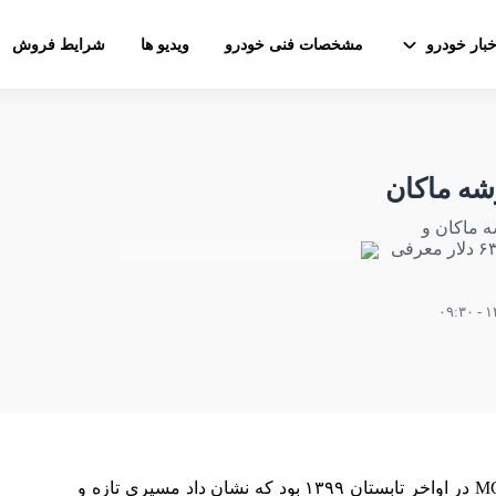
خبار خودرو
مشخصات فنی خودرو
ویدیو ها
شرایط فروش
رشه ماکان
ه ماکان و
جگوار E-Pace خواهد بود، با نام گریکاله و قیمت پایه ۶۳.۵۰۰ دلار معرفی
مازراتی با معرفی خودرو اسپرت موتور-وسط MC20 در اواخر تابستان ۱۳۹۹ بود که نشان داد مسیری تازه و