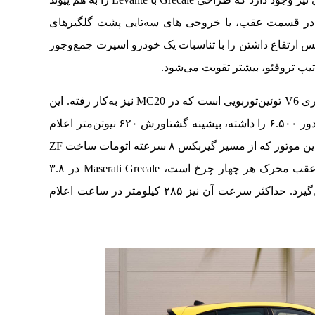
 در قسمت عقب، یا خروجی های سه‌تایی پشت گلگیرهای
ت Maserati خوب توانسته حس ارتفاع داشتن را با تناسبات یک خودرو اسپرت جمع‌وجور
یپ تروفئو، بیشتر تقویت می‌شود.
محرک این تیپ بالارده تروفئو، همان موتور ۳.۰ لیتری V6 توئین‌توربویی است که در MC20 نیز به‌کار رفته. این
موتور قدرتمند توان تولید ۵۲۳ اسب‌بخار قدرت در دور ۶.۵۰۰ را داشته، بیشینه گشتاورش ۶۲۰ نیوتن‌متر اعلام
شده که از دور ۳۰۰۰ در دسترس قرار می‌گیرد. با این موتور که از مسیر گیربکس ۸ سرعته اتومات ساخت ZF
و سیستم AWD دارای دیفرانسیل لغزش محدود عقب محرک هر چهار چرخ است، Maserati Grecale در ۳.۸
ثانیه از صفر تا صد کیلومتر در ساعت سرعت می‌گیرد. حداکثر سرعت آن نیز ۲۸۵ کیلومتر در ساعت اعلام