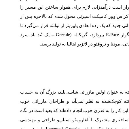
ار است درآمدزایی لازم برای هموار ساختن این مسیر را
 وظیفه به کراس‌اوور کامپکت اسپرتی محول شده که بالاخره پس از
 جدید که یک رده ابعادی پایین‌تر از لوانته قرار می‌گیرد تا
به رقابت با خودروهایی نظیر پورشه ماکان و جگوار E-Pace بپردازد، گریکاله (Grecale – یک تُند باد سرد
 مودنا و تروفئو در لاتزیو ایتالیا به تولید برسد.
نته به عنوان اولین مازراتی شاسی‌بلند، بزرگ آن به حساب
انته کوچک‌شده به نظر نمی‌آید و طراحان مازراتی خوب
 این کار را به قدری خوب انجام داده‌اند که بعید است در نگاه
و ساختاری مشترک با آلفارومئو استلویو طراحی و مهندسی
شده است. البته در این بین، یک سری عناصر بصری نیز وجود دارد که طراحی Grecale با Levante را به هم پیوند