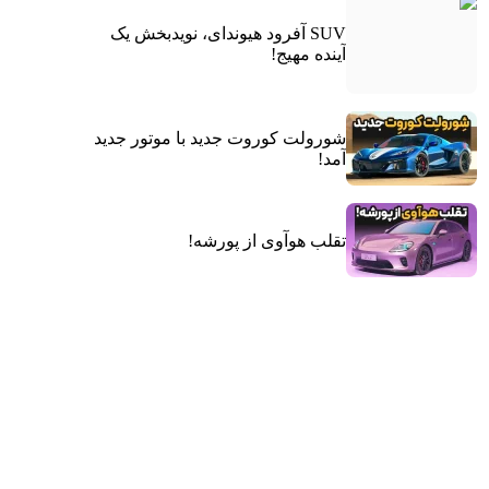
SUV آفرود هیوندای، نویدبخش یک
آینده مهیج!
شورولت کوروت جدید با موتور جدید
آمد!
تقلب هوآوی از پورشه!