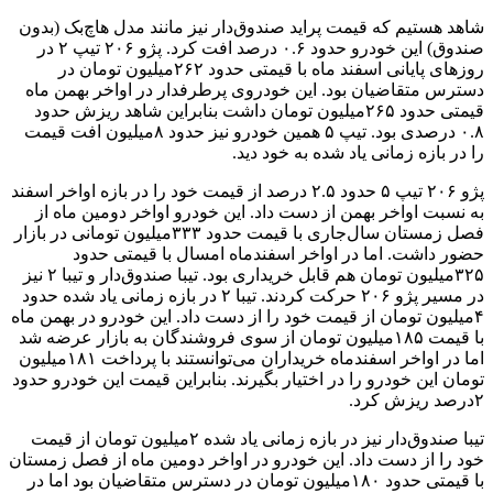
شاهد هستیم که قیمت پراید صندوق‌دار نیز مانند مدل هاچ‌بک (بدون
صندوق) این خودرو حدود ۰.۶ درصد افت کرد. پژو ۲۰۶ تیپ ۲ در
روزهای پایانی اسفند ماه با قیمتی حدود ۲۶۲‌میلیون تومان در
دسترس متقاضیان بود. این خودروی پرطرفدار در اواخر بهمن ماه
قیمتی حدود ۲۶۵‌میلیون تومان داشت بنابراین شاهد ریزش حدود
۰.۸ درصدی بود. تیپ ۵ همین خودرو نیز حدود ۸‌میلیون افت قیمت
را در بازه زمانی یاد شده به خود دید.
پژو ۲۰۶ تیپ ۵ حدود ۲.۵ درصد از قیمت خود را در بازه اواخر اسفند
به نسبت اواخر بهمن از دست داد. این خودرو اواخر دومین ماه از
فصل زمستان سال‌جاری با قیمت حدود ۳۳۳‌میلیون تومانی در بازار
حضور داشت. اما در اواخر اسفندماه امسال با قیمتی حدود
۳۲۵‌میلیون تومان هم قابل خریداری بود. تیبا صندوق‌دار و تیبا ۲ نیز
در مسیر پژو ۲۰۶ حرکت کردند. تیبا ۲ در بازه زمانی یاد شده حدود
۴‌میلیون تومان از قیمت خود را از دست داد. این خودرو در بهمن ماه
با قیمت ۱۸۵‌میلیون تومان از سوی فروشندگان به بازار عرضه شد
اما در اواخر اسفندماه خریداران می‌توانستند با پرداخت ۱۸۱‌میلیون
تومان این خودرو را در اختیار بگیرند. بنابراین قیمت این خودرو حدود
۲‌درصد ریزش کرد.
تیبا صندوق‌دار نیز در بازه زمانی یاد شده ۲‌میلیون تومان از قیمت
خود را از دست داد. این خودرو در اواخر دومین ماه از فصل زمستان
با قیمتی حدود ۱۸۰‌میلیون تومان در دسترس متقاضیان بود اما در