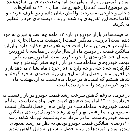
نمودار قیمتی در بازار نزولی شد. این وضعیت به خوبی نشان‌دهنده
این موضوع است که بازار خودرو طی سال ۱۴۰۰ به اتفاق‌های
داخلی و خارجی به سرعت واکنش نشان داده و دو طرف عرضه و
تقاضا تحت این اتفاق‌های یاد شده، روند دادوستدهای خود را تنظیم
می‌کردند.
اما قیمت‌ها در بازار خودرو در بازه ۱۲ ماهه چه افت و خیزی به خود
دیده است؟ بررسی میانگین قیمت اردیبهشت ماه سال‌جاری در
مقایسه با فروردین ماه از افت حدود ۵‌درصدی حکایت دارد. بنابراین
میانگین قیمت در دومین ماه از سال‌جاری در مقایسه با فروردین
امسال افت ۵‌درصدی را تجربه کرده است. اما بررسی میانگین
قیمت خودروهای معامله شده در بازار (چه صفر کیلومتر و چه
کارکرده، چه داخلی و چه وارداتی) در خرداد ماه نشان می‌دهد بازار
در آخرین ماه از فصل بهار سال‌جاری روند صعودی به خود گرفته و
شاهد هستیم که قیمت‌ها در خرداد ماه نسبت به اردیبهشت ماه
حدود ۲‌درصد رشد را به خود دیده است.
در تیرماه به‌رغم کاهش سرعت رشد قیمت خودرو در بازار نسبت به
خردادماه ۱۴۰۰ اما روند صعودی قیمت خودرو ادامه داشت. میانگین
قیمت خودروهای معامله شده در اولین ماه از فصل تابستان نسبت
به سومین ماه از فصل بهار گویای رشد حدود یک‌درصدی میانگین
قیمت خودروهاست. اما در مرداد ماه به نسبت تیرماه شاهد رشد
۱۰‌درصدی میانگین قیمت خودرو بودیم. به نظر می‌رسد صعودی
شدن نمودار قیمت‌ها در میانه فصل تابستان به دلیل کاهش شدید