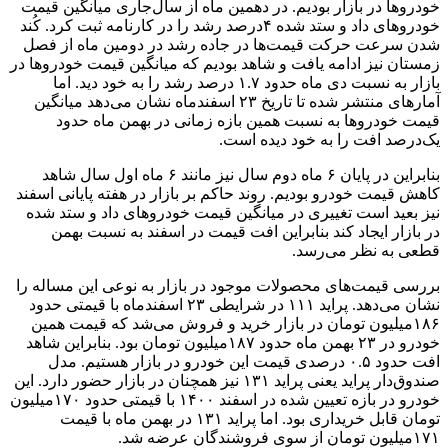
خودروها در بازار بودیم. در دهمین ماه از سال‌جاری میانگین قیمت
خودروهای داد و ستد شده ۴‌درصد رشد را در کارنامه ثبت کرد. کُند
شدن سرعت حرکت قیمت‌ها در جاده رشد در دومین ماه از فصل
زمستان نیز ادامه یافت و شاهد بودیم که میانگین قیمت خودروها در
بازار به نسبت دی ماه حدود ۱.۷ درصد رشد را به خود دید. اما
آمارهای منتشر شده تا تاریخ ۲۳ اسفندماه نشان می‌دهد میانگین
قیمت خودروها به نسبت همین بازه زمانی در بهمن ماه حدود
یک‌درصد افت را به خود دیده است.
بنابراین در پایان ۶ ماه دوم سال نیز مانند ۶ ماه اول سال شاهد
کاهش قیمت خودرو بودیم. روند حاکم بر بازار در هفته پایانی اسفند
نیز بعید است تغییری در میانگین قیمت خودروهای داد و ستد شده
در بازار ایجاد کند بنابراین افت قیمت در اسفند به نسبت بهمن
قطعی به نظر می‌رسد.
بررسی قیمت‌های محصولات موجود در بازار به نوعی این مساله را
نشان می‌دهد. پراید ۱۱۱ در شرایطی ۲۳ اسفندماه با قیمتی حدود
۱۸۶‌میلیون تومان در بازار خرید و فروش می‌شد که قیمت همین
خودرو در ۲۳ بهمن ماه حدود ۱۸۷‌میلیون تومان بود. بنابراین شاهد
افت حدود ۰.۵ درصدی قیمت این خودرو در بازار هستیم. مدل
صندوق‌دار پراید یعنی پراید ۱۳۱ نیز همچنان در بازار حضور دارد. این
خودرو در بازه تعیین شده در اسفند ۱۴۰۰ با قیمتی حدود ۱۷۰‌میلیون
تومان قابل خریداری بود. اما پراید ۱۳۱ در بهمن ماه با قیمت
۱۷۱‌میلیون تومان از سوی فروشندگان عرضه شد.