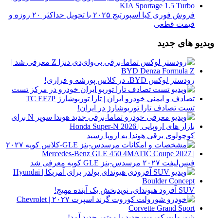
فروش فوری کیا اسپورتیج ۲۰۲۵ با تحویل حداکثر ۲۰ روزه و
قیمت قطعی
ویدیو های جدید
رودستر لوکس BYD، در کلاس پورشه و فراری!
تست تصادف تارا توربوشارژ در ایران!
کوچولوی برقی هوندا به اروپا رسید
فیس‌لیفت ۲۰۲۷ مرسدس-بنز GLE کوپه معرفی شد
SUV آفرود هیوندای، نویدبخش یک آینده مهیج!
شورولت کوروت جدید با موتور جدید آمد!