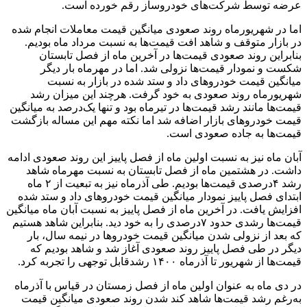
عرضه توسط شرکت‌های خودروساز رقم خورده است.
اما در شهریورماه روند صعودی میانگین قیمت معاملات انجام شده
در بازار متوقف و شاهد افت قیمت‌ها به نسبت مرداد ماه بودیم.
بنابراین روند صعودی قیمت‌ها در آخرین ماه از فصل تابستان
شکست و نمودار قیمت‌ها نزولی شد. اما در مهرماه بار دیگر
میانگین قیمت خودروهای داد و ستد شده در بازار به نسبت
شهریورماه روند صعودی به خود گرفت. هرچند این میزان رشد
قیمت‌ها مانند رشد قیمت‌ها در تیرماه بود و تنها یک‌درصد به میانگین
قیمت خودروهای بازار اضافه شد اما نکته مهم این مساله بازگشت
قیمت‌ها به جاده صعودی است.
آبان ماه نیز به نسبت اولین ماه از فصل پاییز این روند صعودی ادامه
داشت. در هشتمین ماه از فصل تابستان به نسبت مهرماه شاهد
رشد ۴‌درصدی قیمت‌ها بودیم. طی آذرماه نیز به تبعیت از ۲ ماه
ابتدای فصل پاییز نمودار میانگین قیمت خودروهای داد و ستد شده
افزایش یافت. در آخرین ماه از فصل پاییز به نسبت آبان ماه میانگین
قیمت‌ها رشدی حدود ۷‌درصدی را به خود دید. بنابراین شاهد هستیم
که بعد از نزولی شدن میانگین قیمت خودروها در نیمه سال، بار
دیگر در طی فصل پاییز روند صعودی آغاز شد و شاهد بودیم که
قیمت‌ها از شهریور تا آذرماه ۱۴۰۰ رشدقابل توجهی را تجربه کرد.
در دی ماه به عنوان اولین ماه از فصل زمستان در قیاس با آذرماه
به‌رغم رشد قیمت‌ها شاهد کند شدن روند صعودی میانگین قیمت