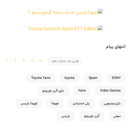
انتهای پیام
اولین نفر امتیاز دهید
Toyota Yaris
toyota
Spain
SONY
Video Games
Yaris
بازی گرن توریزمو
بازی ویدیویی
پلی استیشن
تویوتا
تویوتا یاریس
سونی
گرن توریزمو
یاریس