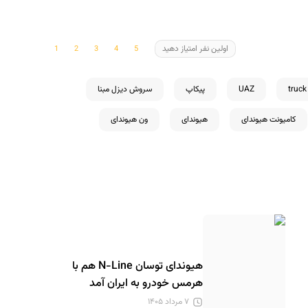
اولین نفر امتیاز دهید
truck
UAZ
پیکاپ
سروش دیزل مبنا
کامیونت هیوندای
هیوندای
ون هیوندای
هیوندای توسان N-Line هم با
هرمس خودرو به ایران آمد
۷ مرداد ۱۴۰۵