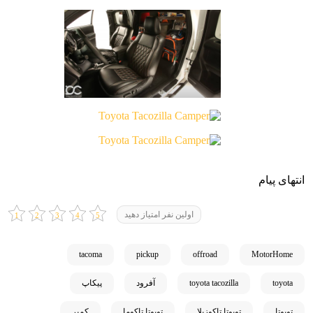
انتهای پیام
اولین نفر امتیاز دهید
tacoma
pickup
offroad
MotorHome
toyota
toyota tacozilla
آفرود
پیکاپ
تویوتا
تویوتا تاکوزیلا
تویوتا تاکوما
کمپر