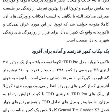
دارد، با نام جالب و هیجان انگیز تاکوزیلا (ترکیب تاکوما و گودزیلا)
به نمایش درآمده و تویوتا آن را بهترین تعریف از زندگی در طبیعت
معرفی می‌کند. البته با نگاهی به لیست امکانات و ویژگی های آن،
کاملا متوجه خواهید شد که تویوتا در این مورد اغراق نمی‌کند و
تاکوزیلا به واقع یک کمپر ایده‌آل برای فرار از روزمرگی های زندگی
شهری به دل طبیعت است.
یک پیکاپ کمپر قدرتمند و آماده برای آفرود
تاکوزیلا برپایه مدل TRD Pro تاکوما توسعه یافته و از یک موتور ۳.۵
لیتری V6 بهره می‌برد که با ۲۷۸ اسب‌بخار قدرت و ۳۶۰ نیوتن‌متر
گشتاور، به گیربکس ۶ سرعته دستی متصل است. با توجه به خوی
آفرودی که از کمپر های این رده انتظار می‌رود، بهره‌مندی تاکوزیلا
از رینگ های TRD Pro، فنربندی TRD با کیت افزایش ارتفاع به
میزان ۵۰ میلیمتر و میل های تعادل TRD و همچنین تایرهای چهار
فصل General Tire Grabber X3 کاملا حس یک کمپر مناسب برای