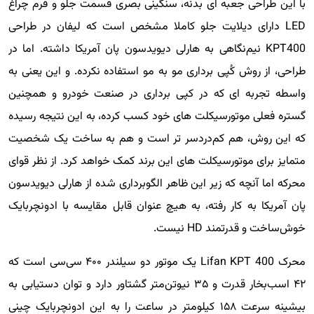
با این طراحی جعبه ای بدنه، سنگینی بصری قسمت جلو و فرم چراغ
LED دارای دیلایت جلو کاملا مشخص است که لیفان در طراحی
KPT400 نیم‌نگاهی به هارلی دیویدسون پان آمریکا داشته. اما در
طراحی، از روش کُپی برداری مو به مو استفاده نکرده. و این یعنی به
واسطه تجربه ای که در کپی برداری در صنعت خودرو و همچنین
گستره فعلی موتورسیکلت های خود کسب کرده، به این نتیجه رسیده
که این روش، هم کم‌دردسر تر است و هم به ساخت یک شخصیت
متمایز برای موتورسیکلت های این برند کمک خواهد کرد. از نظر قوای
محرکه اما آنچه که زیر این ظاهر الگوبرداری شده از هارلی دیویدسون
پان آمریکا به کار رفته، به هیچ عنوان قابل مقایسه با ادونچربایک
خوش‌ساخت و قدرتمند HD نیست.
محرک Lifan KPT 400 یک موتور دو سیلندر ۴۰۰ سی‌سی است که
۴۲ اسب‌بخار قدرت و ۳۵ نیوتن‌متر گشتاور دارد و توان دستیابی به
بیشینه سرعت ۱۵۸ کیلومتر در ساعت را به این ادونچربایک چینی