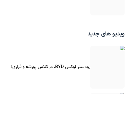
ویدیو های جدید
رودستر لوکس BYD، در کلاس پورشه و فراری!
تست تصادف تارا توربوشارژ در ایران!