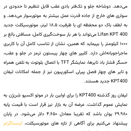
می‌دهد. دوشاخه جلو و تک‌فنر بادی عقب قابل تنظیم تا حدودی در
سواری های خارج از جاده قدرت عمل بیشتر به موتورسوار می‌دهد. و
به لطف باک دو محفظه ای با ظرفیت ۱۸.۵ لیتر، موتورسیکلت جدید
Lifan KPT 400 می‌تواند با هر بار سوخت‌گیری کامل، مسافتی بالغ بر
۱۰۰۰ کیلومتر را بپیماید که همین، نشان از تناسب کامل آن با کاربری
ماجراجویانه‌اش دارد. کلیپر های چهار پیستون ترمز در جلو و عقب،
حسگر فشار باد تایرها، نمایشگر TFT با اتصال بلوتوث به تلفن همراه
و تایر های چهار فصل پیرلی اسکورپیون نیز از جمله امکانات لیفان
KPT400 جدید هستند.
لیفان روز گذشته KPT400 را برای اولین بار در موتو اکسپو شِن‌ژِن به
نمایش عموم گذاشت. عرضه آن به بازار نیز قرار است با قیمت پایه
۲۹.۹۸۰ یوان باشد که تقریبا معادل ۴.۶۵۰ دلار می‌شود. در پایان
پیشنهاد می‌کنیم برای آگاهی از تازه های موتورسیکلت،
اینستاگرام