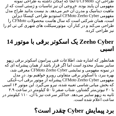
طراحی آن، CFMoto تا آنجا که امکان داشته به طراحی نمونه
مفهومی آن پایند بوده. خروجی آن نیز تناسبات و ژستی است که از
ماهیت دینامیک و مدرن آن خبر می‌دهد. بد نیست بدانید طراح مدل
مفهومی CFMoto Zeeho Cyber استودیو طراحی کیسکا دیزاین
است، همان شرکتی است که سال هاست محصولات CFMoto را
طراحی می‌کند و در کنار آن، موتورسیکلت های شهری کی تی ام را
نیز طراحی کرده.
Zeeho Cyber یک اسکوتر برقی با موتور 14
اسبی
همانطور که اشاره شد، اطلاعات فنی پیرامون اسکوتر برقی زیهو
سایبر بسیار محدود است اما اگر قرار باشد از همان پیشرانه ای که
در نمونه مفهومی و نمایشی CFMoto Zeeho Cyber معرفی شد،
بهره ببرد، با اسکوتر برقی متفاوتی روبرو خواهیم بود. در مدل
مفهومی CFMoto Zeeho Cyber پیشرانه از موتور برقی آب-خُنکی
که بخش میانی شاسی تعبیه شده، نیرو می‌گیرد. این موتور ۱۴ اسبی
با ۲۰ نیوتن‌متر گشتاور، شتاب صفر تا ۵۰ کیلومتر در ساعت ۲.۹
ثانیه به زیهو سایبر می‌دهد. حداکثر سرعت نیز با آن، ۱۱۰ کیلومتر در
ساعت اعلام شده است.
برد پیمایش Cyber چقدر است؟