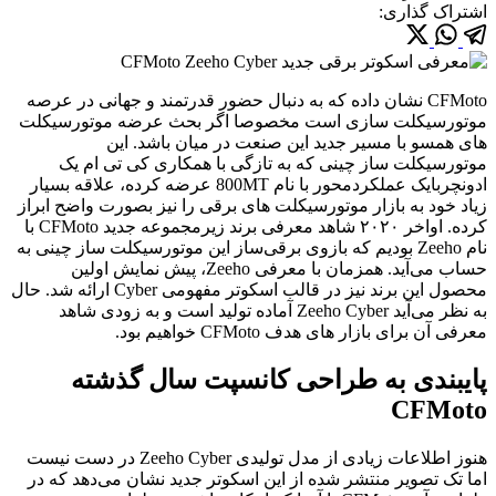
اشتراک گذاری:
CFMoto نشان داده که به دنبال حضور قدرتمند و جهانی در عرصه
موتورسیکلت سازی است مخصوصا اگر بحث عرضه موتورسیکلت
های همسو با مسیر جدید این صنعت در میان باشد. این
موتورسیکلت ساز چینی که به تازگی با همکاری کی تی ام یک
ادونچربایک عملکردمحور با نام 800MT عرضه کرده، علاقه بسیار
زیاد خود به بازار موتورسیکلت های برقی را نیز بصورت واضح ابراز
کرده. اواخر ۲۰۲۰ شاهد معرفی برند زیرمجموعه جدید CFMoto با
نام Zeeho بودیم که بازوی برقی‌ساز این موتورسیکلت ساز چینی به
حساب می‌آید. همزمان با معرفی Zeeho، پیش نمایش اولین
محصول این برند نیز در قالب اسکوتر مفهومی Cyber ارائه شد. حال
به نظر می‌آید Zeeho Cyber آماده تولید است و به زودی شاهد
معرفی آن برای بازار های هدف CFMoto خواهیم بود.
پایبندی به طراحی کانسپت سال گذشته
CFMoto
هنوز اطلاعات زیادی از مدل تولیدی Zeeho Cyber در دست نیست
اما تک تصویر منتشر شده از این اسکوتر جدید نشان می‌دهد که در