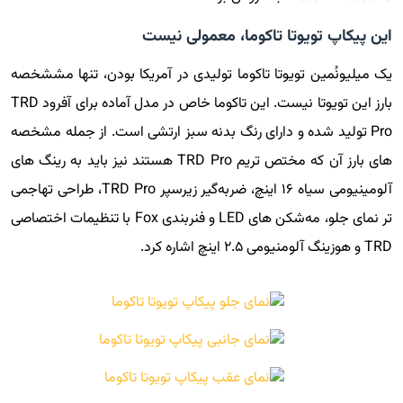
این پیکاپ تویوتا تاکوما، معمولی نیست
یک میلیونُمین تویوتا تاکوما تولیدی در آمریکا بودن، تنها مششخصه
بارز این تویوتا نیست. این تاکوما خاص در مدل آماده برای آفرود TRD
Pro تولید شده و دارای رنگ بدنه سبز ارتشی است. از جمله مشخصه
های بارز آن که مختص تریم TRD Pro هستند نیز باید به رینگ های
آلومینیومی سیاه ۱۶ اینچ، ضربه‌گیر زیرسپر TRD Pro، طراحی تهاجمی
تر نمای جلو، مه‌شکن های LED و فنربندی Fox با تنظیمات اختصاصی
TRD و هوزینگ آلومنیومی ۲.۵ اینچ اشاره کرد.