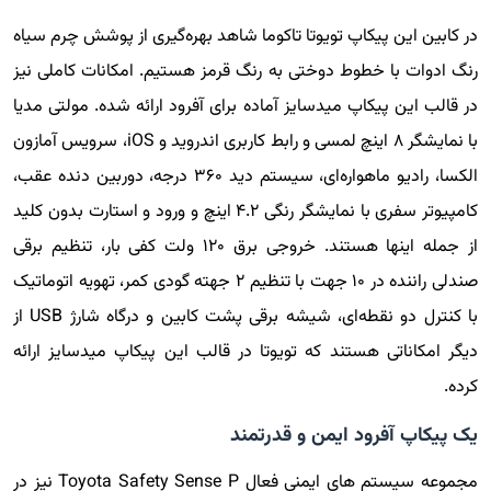
در کابین این پیکاپ تویوتا تاکوما شاهد بهره‌گیری از پوشش چرم سیاه
رنگ ادوات با خطوط دوختی به رنگ قرمز هستیم. امکانات کاملی نیز
در قالب این پیکاپ میدسایز آماده برای آفرود ارائه شده. مولتی مدیا
با نمایشگر ۸ اینچ لمسی و رابط کاربری اندروید و iOS، سرویس آمازون
الکسا، رادیو ماهواره‌ای، سیستم دید ۳۶۰ درجه، دوربین دنده عقب،
کامپیوتر سفری با نمایشگر رنگی ۴.۲ اینچ و ورود و استارت بدون کلید
از جمله اینها هستند. خروجی برق ۱۲۰ ولت کفی بار، تنظیم برقی
صندلی راننده در ۱۰ جهت با تنظیم ۲ جهته گودی کمر، تهویه اتوماتیک
با کنترل دو نقطه‌ای، شیشه برقی پشت کابین و درگاه شارژ USB از
دیگر امکاناتی هستند که تویوتا در قالب این پیکاپ میدسایز ارائه
کرده.
یک پیکاپ آفرود ایمن و قدرتمند
مجموعه سیستم های ایمنی فعال Toyota Safety Sense P نیز در