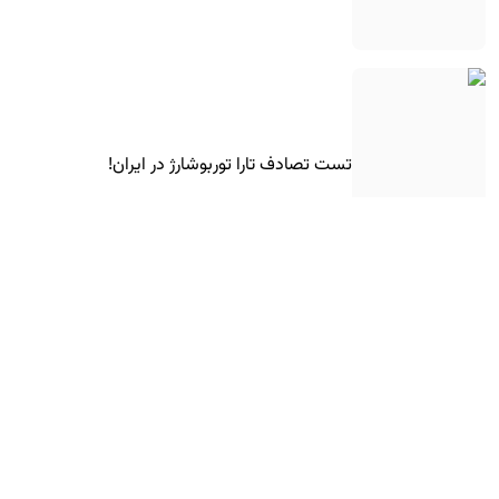
تست تصادف تارا توربوشارژ در ایران!
کوچولوی برقی هوندا به اروپا رسید