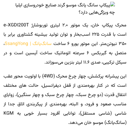
محرک پیکاپ خان، یک موتور ۲.۰ لیتری توربوشارژ e-XGDI200T
است با قدرت ۲۲۵ اسب‌بخار و توان تولید بیشینه گشتاوری برابر با
۳۵۰ نیوتن‌متر. این موتور یورو ۶ ساخت
سانگ‌یانگ | SsangYong
،
متصل به گیربکس ۶ سرعته اتوماتیک ساخت آیسین است و در
سیکل ترکیبی، صدی ۱۱.۶ لیتر بنزین می‌سوزاند.
این پیشرانه پرکشش، چهار چرخ محرک (4WD) با اولویت محور عقب
است که در کنار بهره‌مندی از قفل دیفرانسیل، حالت های مختلف
انتقال قدرت (دو چرخ سبک، چهار چرخ سبک و چهار سنگین)، زوایای
مناسب صعود و فرود، و البته، بهره‌مندی از پیکربندی اتاق جدا از
شاسی (شاسی مستقل)، توانایی آفرود بسیار خوبی به KGM
(سانگ‌یانگ) موسو خان می‌دهد.