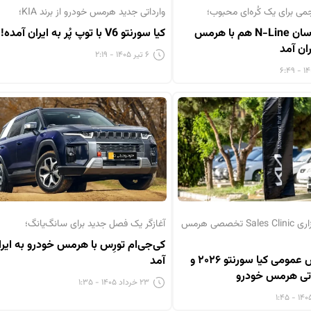
ی برای یک کُره‌ای محبوب؛
وارداتی جدید هرمس خودرو از برند KIA؛
هیوندای توسان N-Line هم با هرمس
کیا سورنتو V6 با توپ پُر به ایران آمده!
ان آمد
۶ تیر ۱۴۰۵ - ۲:۱۹
در حاشیه برگزاری Sales Clinic تخصصی هرمس
آغازگر یک فصل جدید برای سانگ‌یانگ؛
کی‌جی‌ام تورِس با هرمس خودرو به ایرا
اولین نمایش عمومی کیا سورنتو ۲۰۲۶ و
آمد
۲۳ خرداد ۱۴۰۵ - ۱:۳۵