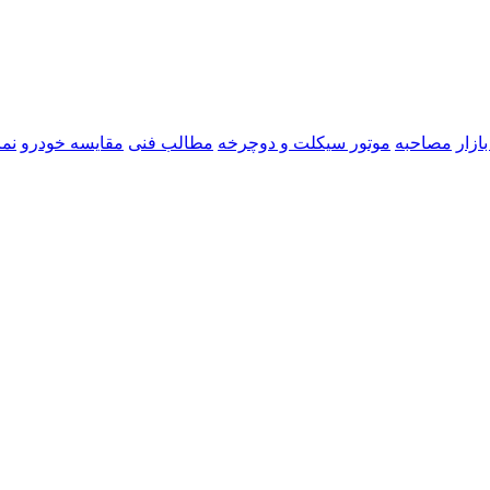
ازار
مصاحبه
موتور سیکلت و دوچرخه
مطالب فنی
مقایسه خودرو
نما