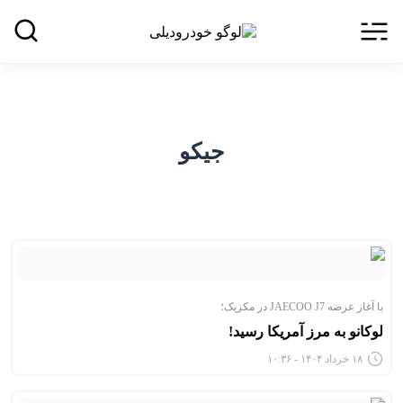
جیکو
با آغاز عرضه JAECOO J7 در مکزیک؛
لوکانو به مرز آمریکا رسید!
۱۸ خرداد ۱۴۰۴ - ۱۰:۳۶