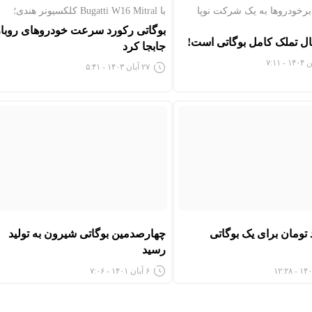
برخودروها به یک شرکت نوپا
با Bugatti W16 Mitral کلکسیونر هندی؛
بوگاتی رکورد سرعت خودروهای روباز
بال تملک کامل بوگاتی است!
جابجا کرد
۲۷ آبان ۱۴۰۳ - ۵:۴۱
ارد تومان برای یک بوگاتی
چهارصدمین بوگاتی شیرون به تولید
رسید
۶ آبان ۱۴۰۱ - ۷:۰۶