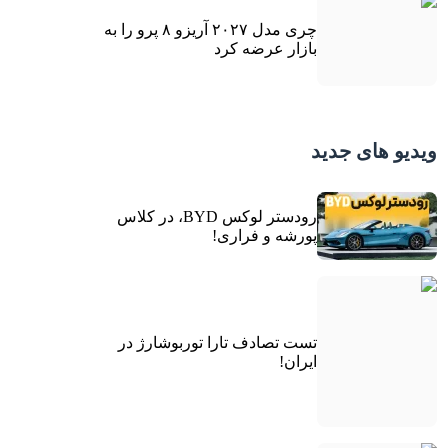
چری مدل ۲۰۲۷ آریزو ۸ پرو را به
بازار عرضه کرد
ویدیو های جدید
رودستر لوکس BYD، در کلاس
پورشه و فراری!
تست تصادف تارا توربوشارژ در
ایران!