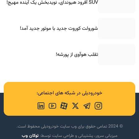
SUV آفرود هیوندای، نویدبخش یک آینده مهیج!
شورولت کوروت جدید با موتور جدید آمد!
تقلب هوآوی از پورشه!
خودرودیلی در شبکه های اجتماعی:
© 2024 تمامی حقوق برای وب سایت خودرودیلی محفوظ است.
میزبانی سرور، پشتیبانی و طراحی سایت توسط:
توکان وب