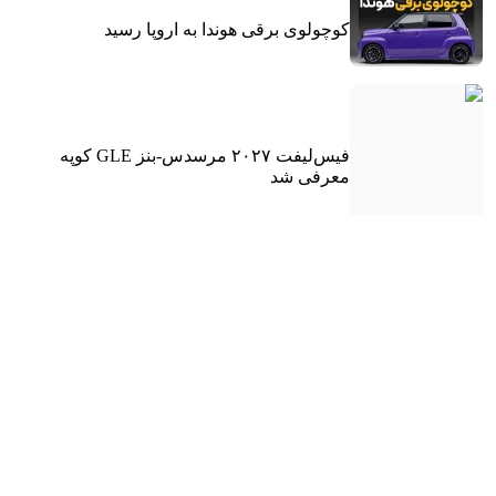
کوچولوی برقی هوندا به اروپا رسید
فیس‌لیفت ۲۰۲۷ مرسدس-بنز GLE کوپه
معرفی شد
SUV آفرود هیوندای، نویدبخش یک آینده مهیج!
شورولت کوروت جدید با موتور جدید آمد!