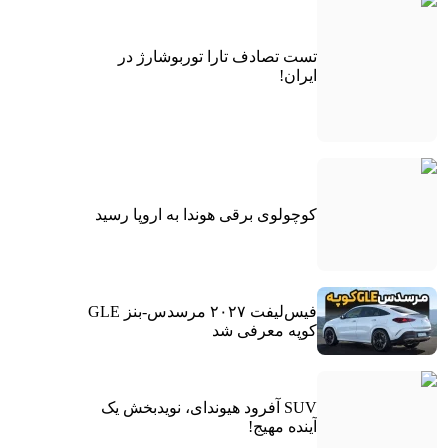
تست تصادف تارا توربوشارژ در
ایران!
کوچولوی برقی هوندا به اروپا رسید
فیس‌لیفت ۲۰۲۷ مرسدس-بنز GLE
کوپه معرفی شد
SUV آفرود هیوندای، نویدبخش یک
آینده مهیج!