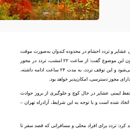
عشایر و تردد احشام در محدوده کندوان به‌صورت موقت
بسته می‌شود. رئیس پلیس راه استان البرز پیرامون این موضوع گفت: از ساعت ۲۲ امشب، تردد در محور
کرج – چالوس و آزادراه تهران – شمال متوقف می‌شود و این توقف تردد، به مدت ۲۴ ساعت ادامه داشته،
ارای مجوز دسترسی، امکان‌پذیر خواهد بود.
فظ ایمنی عشایر در حال کوچ و جلوگیری از بروز حوادث
تخاذ شده است و با توجه به این شرایط، آزادراه تهران –
د کرد: تردد برای افراد محلی و مسافرانی که قصد سفر تا