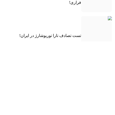
فراری!
تست تصادف تارا توربوشارژ در ایران!
کوچولوی برقی هوندا به اروپا رسید
فیس‌لیفت ۲۰۲۷ مرسدس-بنز GLE کوپه
معرفی شد