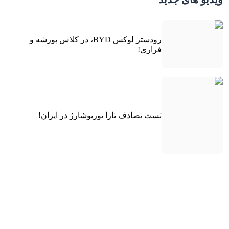
رودستر لوکس BYD، در کلاس پورشه و
فراری!
تست تصادف تارا توربوشارژ در ایران!
کوچولوی برقی هوندا به اروپا رسید