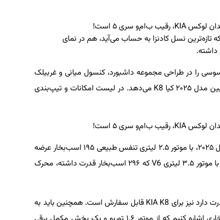
ای مدل ۲۰۲۵، سدان بزرگ و لوکس KIA K8 که تازه‌ترین نسل کادنزا به حساب می‌آید، هم در نمای
داشته.
وسی را در طراحی مجموعه داشبورد، کنسول میانی و غربیلک
فرمان شاهد هستیم که حس و حال مدرن‌تری به کابین مدل ۲۰۲۵ کیا K8 می‌دهد. در لیست امکانات و تیپ‌بندی
تیپ پایه سدان بزرگ و لوکس K8 را در مدل ۲۰۲۵، با موتور ۲.۵ لیتری تنفس طبیعی ۱۹۵ اسب‌بخار عرضه
می‌کند. برای تیپ های بالاتر، امکان عرضه این خودرو با موتور ۳.۵ لیتری V6 که ۲۹۶ اسب‌بخار قدرت داشته، محرک
یک موتور ۳.۵ لیتری دوگانه‌سوز که ۲۳۷ اسب‌بخار قدرت دارد نیز برای KIA K8 قابل سفارش است. همچنین باید به
امکان عرضه KIA K8 با پیشرانه هایبرید ۲۲۷ اسب‌بخاری اشاره کنیم که از موتور ۱.۶ توربو و یک بخش مکمل برقی