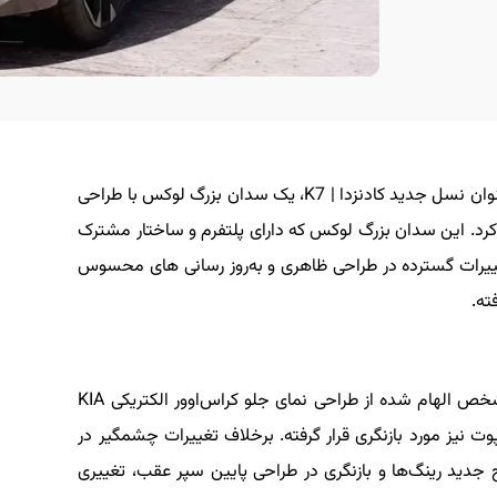
کیا تقریبا سه سال پیش بود که با آغاز تولید K8 به عنوان نسل جدید کادنزدا | K7، یک سدان بزرگ لوکس با طراحی
 کرد. این سدان بزرگ لوکس که دارای پلتفرم و ساختار مشترک
 تغییرات گسترده در طراحی ظاهری و به‌روز رسانی های محسوس
در فیس‌لیفت ۲۰۲۵، نمای جلو با سبکی که بطور مشخص الهام شده از طراحی نمای جلو کراس‌اوور الکتریکی KIA
وت نیز مورد بازنگری قرار گرفته. برخلاف تغییرات چشمگیر در
 جدید رینگ‌ها و بازنگری در طراحی پایین سپر عقب، تغییری