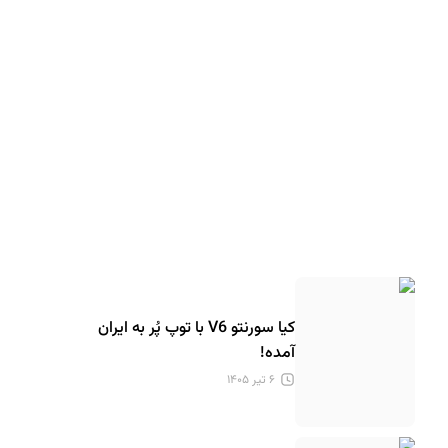
کیا سورنتو V6 با توپ پُر به ایران
آمده!
۶ تیر ۱۴۰۵