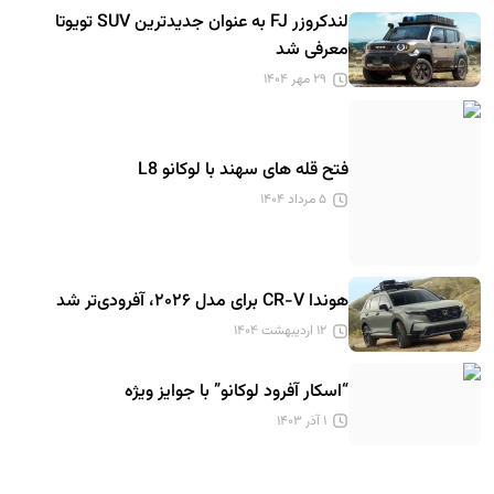
لندکروزر FJ به عنوان جدیدترین SUV تویوتا
معرفی شد
۲۹ مهر ۱۴۰۴
فتح قله های سهند با لوکانو L8
۵ مرداد ۱۴۰۴
هوندا CR-V برای مدل ۲۰۲۶، آفرودی‌تر شد
۱۲ اردیبهشت ۱۴۰۴
“اسکار آفرود لوکانو” با جوایز ویژه
۱ آذر ۱۴۰۳