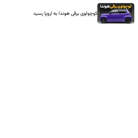
کوچولوی برقی هوندا به اروپا رسید
فیس‌لیفت ۲۰۲۷ مرسدس-بنز GLE کوپه معرفی
شد
SUV آفرود هیوندای، نویدبخش یک آینده مهیج!