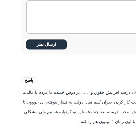
پاسخ
امسال جبران کسری بودجه. ناترازی بانک ها. جبران اون 20 درصد افزایش حقوق و …… بر دوش خمیده ما مردم با مالیات
کار کردن جبران کنیم مبادا دولت به فشار بیوفته. ای جووون تا
غم نخور تا قله چیزی نموده 100 سال اولش سخته. درسته بعد چند دهه تازه تو کوهپایه هستیم ولی مشکلی
یلیون هم رد کنه.