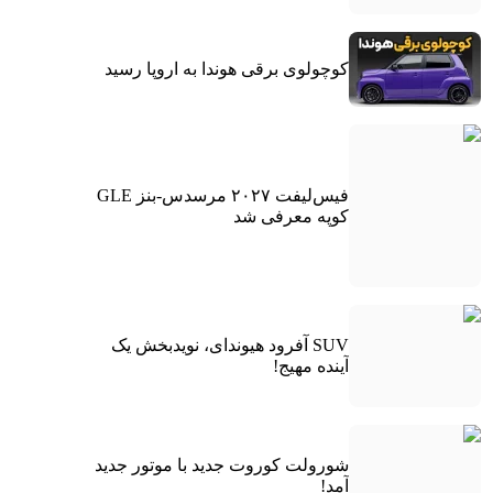
کوچولوی برقی هوندا به اروپا رسید
فیس‌لیفت ۲۰۲۷ مرسدس-بنز GLE
کوپه معرفی شد
SUV آفرود هیوندای، نویدبخش یک
آینده مهیج!
شورولت کوروت جدید با موتور جدید
آمد!