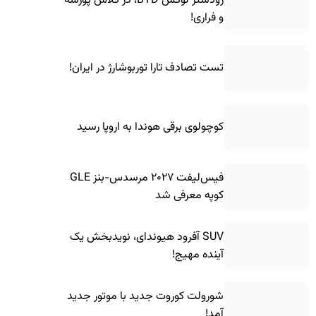
رودستر لوکس BYD، در کلاس پورشه
و فراری!
تست تصادف تارا توربوشارژ در ایران!
کوچولوی برقی هوندا به اروپا رسید
فیس‌لیفت ۲۰۲۷ مرسدس-بنز GLE
کوپه معرفی شد
SUV آفرود هیوندای، نویدبخش یک
آینده مهیج!
شورولت کوروت جدید با موتور جدید
آمد!