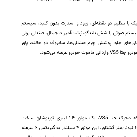
ک با تنظیم دو نقطه‌ای، ورود و استارت بدون کلید، سیستم
ستم صوتی با شش بلندگو، پُشت‌آمپر دیجیتال، صندلی برقی
ی‌های جلو، پوشش چرم صندلی‌ها، سانروف دو حالته، پاور
و عرضه می‌شود.
بحث موتور شد، ذکر این نکته نیز ضروری است که محرک جتا VS5، یک موتور ۱.۴ لیتری توربوشارژ ساخت
فولکس‌واگن است که ۱۴۸ اسب‌بخار قدرت دارد و ۲۵۰ نیوتن‌متر گشتاور. این موتور ۴ سیلندر به گیربکس ۶ سرعته