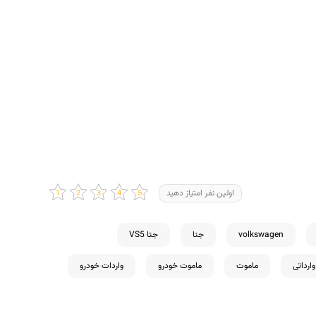
اولین نفر امتیاز دهید
volkswagen
جتا
جتا VS5
ارداتی
ماموت
ماموت خودرو
واردات خودرو