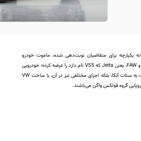
نه یکپارچه برای متقاضیان نوبت‌دهی شده، ماموت خودرو
کراس‌اوور جمع‌وجور خود از برند چینی فولکس واگن و FAW، یعنی Jetta که VS5 نام دارد را عرضه کرده؛ خودرویی
که نه‌تنها تناسبات کلی و ظاهرش، بسیار نزدیک است به سئات آتِکا، بلکه اجزای مختلفی نیز در آن، یا ساخت VW
وپایی گروه فولکس واگن می‌باشند.