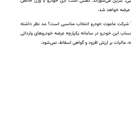
۷.۱ لیتر در سیکل ترکیبی، بنزین می‌سوزاند. گفتنی است این خودرو با وزن خالص
به نظر شما، با این ویژگی‌ها، خودرو وارداتی جتا VS5 شرکت ماموت خودرو انتخاب مناسبی است؟ مد نظر داشته
مان قیمت علی‌الحساب این خودرو در سامانه یکپارچه عرضه خودروهای وارداتی
مالیات بر ارزش افزود و گواهی اسقاط، نمی‌‎شود.