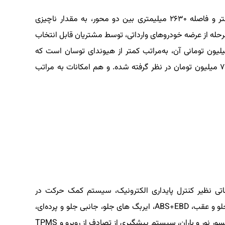
این خودرو از نظر ابعادی، با طول بدنه ۴۴۱۸ میلیمتر و فاصله ۲۶۳۰ میلیمتری بین دو محور، به مقدار ناچیزی
رحله از عرضه خودروهای وارداتی، توسط مشتریان قابل انتخاب
 اما هم قیمت علی‌الحساب ۱میلیارد و ۴۵۰ میلیون تومانی آن، به‌مراتب کمتر از هیوندای توسان است که
قیمت علی‌الحسابش، برای این مرحله، ۱میلیارد و ۷۵۰ میلیون تومان در نظر گرفته شده. و هم امکانات به مراتب
مکاناتی نظیر کنترل پایداری الکترونیک، سیستم کمک حرکت در
سربالایی، کروز کنترل تطبیقی، اتوهُلد، سنسور پارک جلو و عقب، ABS+EBD، ایربگ های جلو، جانبی جلو و پرده‌ای،
دوربین دنده عقب، تشخیص خواب‌آلودگی راننده، سنسور نور و باران، سیستم پیشگیری از تصادف از روبرو و TPMS