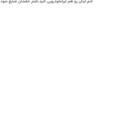
کنم اینان رو هم ایرانخودرویی کنید.کمتر حقشان ضایع شود.
خودرودیلی در شبکه های اجتماعی: