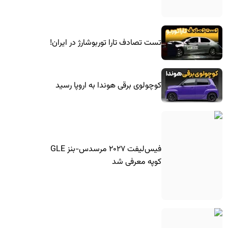
تست تصادف تارا توربوشارژ در ایران!
کوچولوی برقی هوندا به اروپا رسید
فیس‌لیفت ۲۰۲۷ مرسدس-بنز GLE
کوپه معرفی شد