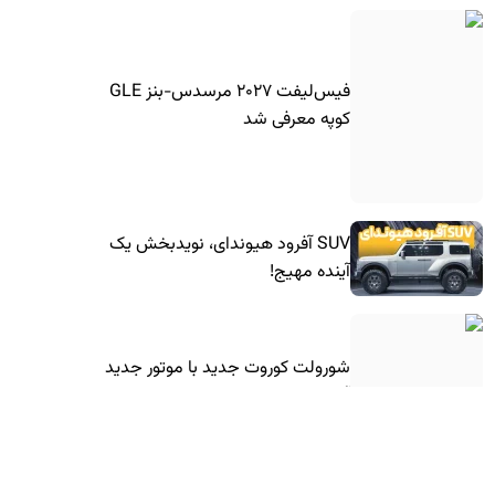
فیس‌لیفت ۲۰۲۷ مرسدس-بنز GLE
کوپه معرفی شد
SUV آفرود هیوندای، نویدبخش یک
آینده مهیج!
شورولت کوروت جدید با موتور جدید
آمد!