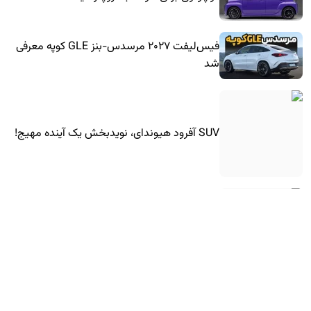
فیس‌لیفت ۲۰۲۷ مرسدس-بنز GLE کوپه معرفی
شد
SUV آفرود هیوندای، نویدبخش یک آینده مهیج!
شورولت کوروت جدید با موتور جدید آمد!