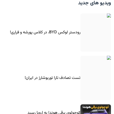
ویدیو های جدید
رودستر لوکس BYD، در کلاس پورشه و فراری!
تست تصادف تارا توربوشارژ در ایران!
کوچولوی برقی هوندا به اروپا رسید