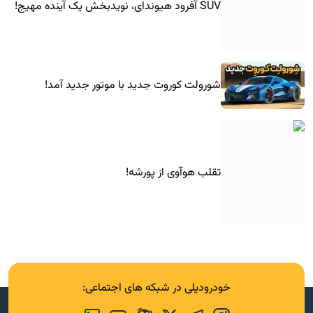
SUV آفرود هیوندای، نویدبخش یک آینده مهیج!
شورولت کوروت جدید با موتور جدید آمد!
تقلب هوآوی از پورشه!
خودرودیلی در شبکه های اجتماعی: