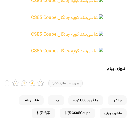
انتهای پیام
اولین نفر امتیاز دهید
چانگان
چانگان CS85 کوپه
چین
شاسی بلند
ماشین چینی
长安CS85Coupe
长安汽车