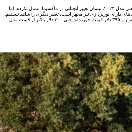
اگر به خاطر داشته باشید، پیش‌تر از تصمیم نیسان مبنی بر پایان دادن به تولید ماکسیما تا اواسط ۲۰۲۳ گفته بودیم. برای آخرین سال تولید، یعنی مدل ۲۰۲۳، نیسان تغییر آنچنانی در ماکسیما اعمال نکرده، اما
های دارای نورپردازی نیز مجهز است، تغییر دیگری را شاهد نیستیم.
با این حال اما قیمت در تمامی تیپ ها افزایش یافته، مثل تیپ پایه یعنی Maxima SV که قیمت ۳۹.۲۳۵ دلاری دارد و تیپ میان‌رده SR که ۴۴هزار و ۳۹۵ دلار قیمت خورده‌اند یعنی ۳۰۰ دلار بالاتر از قیمت مدل