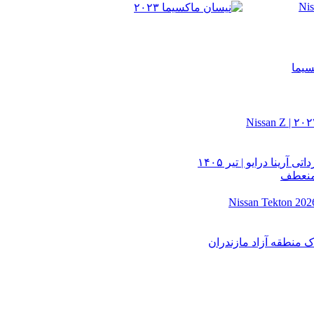
سیما
 منعطف