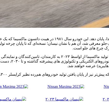
با این اوصاف، نیسان قصد ندارد تولید ۴۲ ساله ماکسیما را با سر و ص
۱۹ با موتور V6 و پیکربندی دیفرانسیل-جلو معرفی شد، آن هم با نشان نیسان؛ نسخه‌ای که 
به گفته سخنگوی نیسان در آمریکای شمالی، سوم آگوست خبر توقف تولید ماکسی