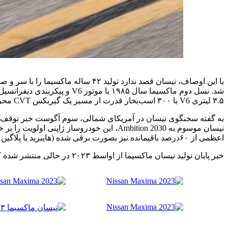
شد. نسل دوم ماکسیما سال ۸۵
۳.۵ لیتری V6 با ۳۰۰ اسب‌بخار قدرت از مسیر یک گیربکس CVT محرک چرخ های جلو است.
اعظمی از ۶۰درصد باقیمانده نیز بصورت برقی شده (هایبرید یا پلاگین هایبرید) عرضه خواهند شد.
خبر پایان تولید نیسان ماکسیما از اواسط ۲۰۲۳ در حالی منتشر شده که پیش‌تر نیز از پایان یافتن تولید خودروهای هم‌رده نظیر کرایسلر ۳۰۰، داج چارجر و شورولت مالیبو در سال ۲۰۲۳ شنیده بودیم.