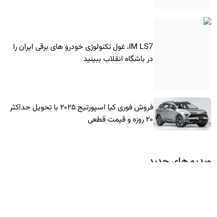
IM LS7، غول تکنولوژی خودرو های برقی ایران را
در باشگاه انقلاب ببینید
فروش فوری کیا اسپورتیج ۲۰۲۵ با تحویل حداکثر
۲۰ روزه و قیمت قطعی
ویدیو های جدید
رودستر لوکس BYD، در کلاس پورشه و فراری!