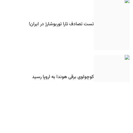
تست تصادف تارا توربوشارژ در ایران!
کوچولوی برقی هوندا به اروپا رسید
فیس‌لیفت ۲۰۲۷ مرسدس-بنز GLE کوپه معرفی
شد