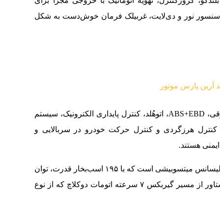
دگو، کروزکنترل، تهویه اتوماتیک با خروجی مجزا برای
نسور نور و دی‌لایت، غربیلک فرمان خوش‌دست به شکل
ایربگ‌های جلو، جانبی جلو و پرده‌ای، ترمز پارک برقی، ABS+EBD، اتوهُلد، کنترل پایداری الکترونیک، سیستم
ا، کنترل هرزگردی و کنترل حرکت خودرو در سربالایی و
ایمنی هستند.
محرک این خودرو، یک موتور ۱.۵ لیتری توربو تحت لیسانس میتسوبیشی است که با ۱۹۵ اسب‌بخار قدرت، توان
تولید ۲۸۵ نیوتن‌متر گشتاور بیشینه را دارد. این گشتاور از مسیر گیربکس ۷ سرعته اتومات دوکلاچ که از نوع