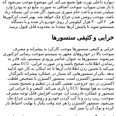
دیواره داخلی پورت هوا تجمع می‌کند. این موضوع موجب می‌شود که
با باز شدن سوپاپ، سوخت اضافی به صورت مایع (و نه پودر) وارد
سیلندر شده و باعث خام سوزی می‌شود. اگر شدت این مسئله زیاد
باشد، موجب روشن شدن چراغ چک خواهد شد. بهتر است انژکتورها
هر ۲۰ الی ۳۰ هزار کیلومتر از روی خودرو باز شده و با دستگاه
شستشو شوند تا پاشش آن‌ها مجددا به محدوده قابل قبول برسد.
خرابی و کثیفی سنسورها
خرابی و کثیفی سنسورها موجب کارکرد بد پیشرانه و مصرف
سوخت بالا در خودروهای مجهز به سیستم سوخت رسانی انژکتوری
می‌شوند. سنسورها به عنوان عناصر ورودی سیستم، باید قادر به
رساندن اطلاعات صحیح باشند و در صورت خرابی، ECU سعی
می‌کند با تخمین زدن اطلاعات آن‌ها تا حد امکان به کار خود ادامه
بدهد. یکی از سنسورهایی که بسیار در عملکرد پیشرانه تاثیرگذار
است، سنسور اکسیژن است. سنسور اکسیژن با تشخیص غلظت
اکسیژن در دود خروجی، نقشی کلیدی در تنظیم و تصحیح نسبت
سوخت به هوا توسط ECU را بازی می‌کند. کثیفی و یا خرابی این
سنسور و عملکرد نادرست آن، موجب افزایش قابل توجه مصرف
سوخت، ریپ زدن و یا کپ کردن خودرو و روشن شدن چراغ چک
می‌شود. سنسور اکسیژن را هر چند وقت یکبار با نهایت احتیاط باز
کرده و نوک آن را تمیز کنید.