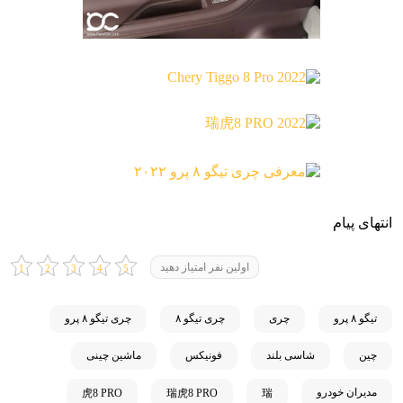
انتهای پیام
اولین نفر امتیاز دهید
تیگو ۸ پرو
چری
چری تیگو ۸
چری تیگو ۸ پرو
چین
شاسی بلند
فونیکس
ماشین چینی
مدیران خودرو
虎8 PRO
瑞虎8 PRO
瑞