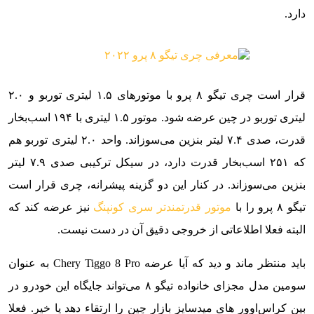
دارد.
قرار است چری تیگو ۸ پرو با موتورهای ۱.۵ لیتری توربو و ۲.۰
لیتری توربو در چین عرضه شود. موتور ۱.۵ لیتری با ۱۹۴ اسب‌بخار
قدرت، صدی ۷.۴ لیتر بنزین می‌سوزاند. واحد ۲.۰ لیتری توربو هم
که ۲۵۱ اسب‌بخار قدرت دارد، در سیکل ترکیبی صدی ۷.۹ لیتر
بنزین می‌سوزاند. در کنار این دو گزینه پیشرانه، چری قرار است
تیگو ۸ پرو را با
موتور قدرتمندتر سری کونپنگ
نیز عرضه کند که
البته فعلا اطلاعاتی از خروجی دقیق آن در دست نیست.
باید منتظر ماند و دید که آیا عرضه Chery Tiggo 8 Pro به عنوان
سومین مدل مجزای خانواده تیگو ۸ می‌تواند جایگاه این خودرو در
بین کراس‌اوور های میدسایز بازار چین را ارتقاء دهد یا خیر. فعلا